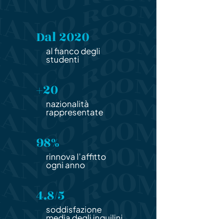
Dal 2020
al fianco degli
studenti
+20
nazionalità
rappresentate
98%
rinnova l’affitto
ogni anno
4.8/5
soddisfazione
media degli inquilini