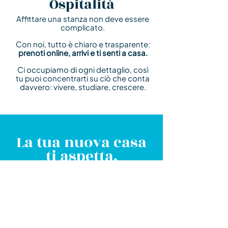
Ospitalità
Affittare una stanza non deve essere
complicato.
Con noi, tutto è chiaro e trasparente:
prenoti online, arrivi e ti senti a casa.
Ci occupiamo di ogni dettaglio, così
tu puoi concentrarti su ciò che conta
davvero: vivere, studiare, crescere.
La tua nuova casa
ti aspetta.
Scegli la tua stanza, prenota in pochi minuti e
inizia la tua nuova esperienza.
Facile, veloce e sicuro.
Prenota Subito la Tua Stanza