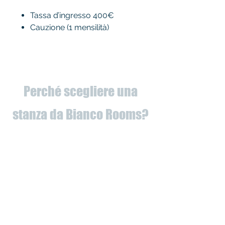
Tassa d’ingresso 400€
Cauzione (1 mensilità)
Perché scegliere una
stanza da Bianco Rooms?
✅
Appartamenti completamente
ristrutturati
å
✅ Utenze intestate a noi (potrai
dimenticarti delle bollette!)
✅ Vicinanza università e servizi
✅ Appartamenti di classe,