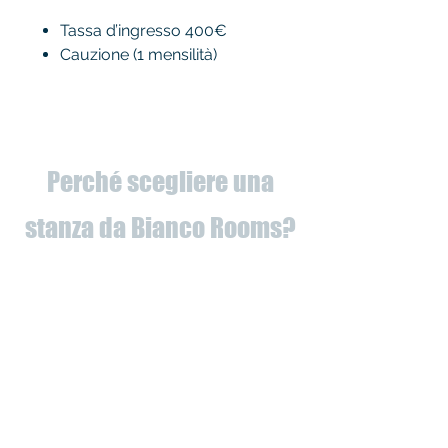
Tassa d’ingresso 400€
Cauzione (1 mensilità)
Perché scegliere una
stanza da Bianco Rooms?
✅
Appartamenti completamente
ristrutturati
å
✅ Utenze intestate a noi (potrai
dimenticarti delle bollette!)
✅ Vicinanza università e servizi
✅ Appartamenti di classe,